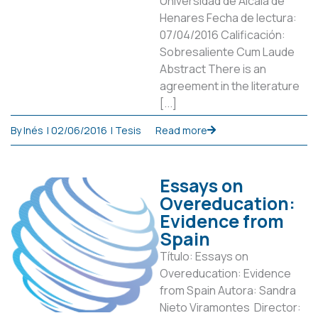
Universidad de Alcalá de
Henares Fecha de lectura:
07/04/2016 Calificación:
Sobresaliente Cum Laude
Abstract There is an
agreement in the literature
[...]
By
Inés
|
02/06/2016
|
Tesis
Read more
Essays on
Overeducation:
Evidence from
Spain
Título: Essays on
Overeducation: Evidence
from Spain Autora: Sandra
Nieto Viramontes Director: