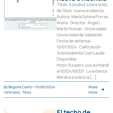
Título: Estudios sobre la ley
de Okun: nueva evidencia
Autora: María Sylvina Porras
Arena Director: Ángel L.
Martín Román Universidad:
Universidad de Valladolid
Fecha de defensa:
10/01/2024 Calificación:
Sobresaliente Cum Laude
Disponible:
https://uvadoc.uva.es/handl
e/10324/66321 La extensa
literatura sobre la [...]
By
Begoña Cueto
|
15/06/2024
Read
|
Artículos
,
Tesis
more
El techo de