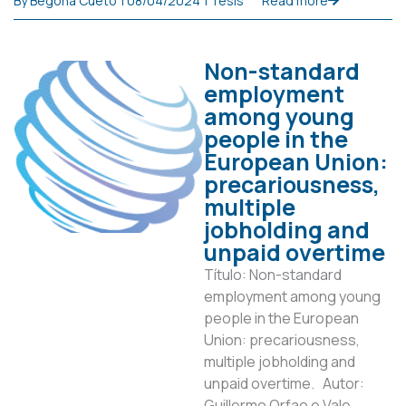
By
Begoña Cueto
|
08/04/2024
|
Tesis
Read more
Non-standard
employment
among young
people in the
European Union:
precariousness,
multiple
jobholding and
unpaid overtime
Título: Non-standard
employment among young
people in the European
Union: precariousness,
multiple jobholding and
unpaid overtime. Autor:
Guillermo Orfao e Vale