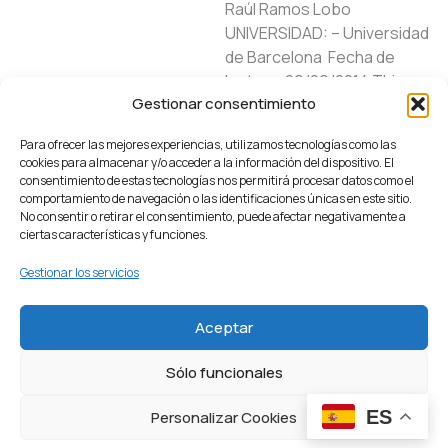
Raúl Ramos Lobo
UNIVERSIDAD: – Universidad
de Barcelona Fecha de
lectura: 26/09/2014 This
Gestionar consentimiento
dissertation examines
several aspects related to
Para ofrecer las mejores experiencias, utilizamos tecnologías como las
the overeducation
cookies para almacenar y/o acceder a la información del dispositivo. El
phenomenon in Spain. In
consentimiento de estas tecnologías nos permitirá procesar datos como el
comportamiento de navegación o las identificaciones únicas en este sitio.
particular, the first empirical
No consentir o retirar el consentimiento, puede afectar negativamente a
analysis studies whether
ciertas características y funciones.
overeducated [...]
Gestionar los servicios
By
María Ángeles Davia
|
15/07/2015
|
Tesis
Read more
Aceptar
FORMACIÓN,
Sólo funcionales
SALARIOS Y
PUESTOS DE
ES
Personalizar Cookies
TRABAJO: UN