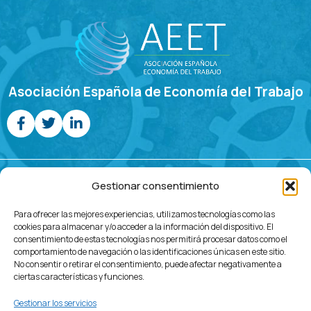
Asociación Española de Economía del Trabajo
Jornadas de Economía Laboral
Gestionar consentimiento
Programa
Call For
Comités
Inscripción
Ubicación
Contacto
Para ofrecer las mejores experiencias, utilizamos tecnologías como las
Papers
cookies para almacenar y/o acceder a la información del dispositivo. El
consentimiento de estas tecnologías nos permitirá procesar datos como el
comportamiento de navegación o las identificaciones únicas en este sitio.
No consentir o retirar el consentimiento, puede afectar negativamente a
ciertas características y funciones.
Gestionar los servicios
© 2023 – 2026 | Diseñado por Webservi.es –
Diseño web