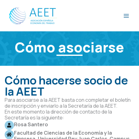
Ir
al
contenido
Cómo asociarse
Cómo hacerse socio de
la AEET
Para asociarse a la AEET basta con completar el boletín
de inscripción y enviarlo a la Secretaría de la AEET.
En este momento la dirección de contacto de la
Secretaría es la siguiente:
Rosa Santero
Facultad de Ciencias de la Economía y la
Empresa, Universidad Rey Juan Carlos. Campus