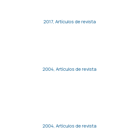
ECONÓMICOS DE MÉXICO. UN
ESTUDIO DE CASO
2017
,
Artículos de revista
Empleo de bajos salarios y
pobreza en España
2004
,
Artículos de revista
Unions, Temporary
Employment and Hours of
Work
2004
,
Artículos de revista