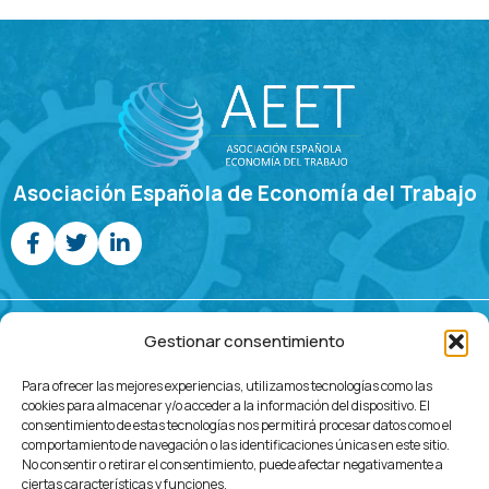
Asociación Española de Economía del Trabajo
Jornadas de Economía Laboral
Gestionar consentimiento
Programa
Call For
Comités
Inscripción
Ubicación
Contacto
Para ofrecer las mejores experiencias, utilizamos tecnologías como las
Papers
cookies para almacenar y/o acceder a la información del dispositivo. El
consentimiento de estas tecnologías nos permitirá procesar datos como el
comportamiento de navegación o las identificaciones únicas en este sitio.
No consentir o retirar el consentimiento, puede afectar negativamente a
ciertas características y funciones.