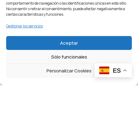
íntegramente reproducido del blog Nada es Gratis:...
comportamiento de navegación o las identificaciones únicas en este sitio.
No consentir o retirar el consentimiento, puede afectar negativamente a
noviembre 22, 2023
ciertas características y funciones.
Gestionar los servicios
Aceptar
Sólo funcionales
ES
Personalizar Cookies
Tribuna Abierta / Open Platform