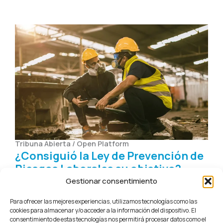
Tribuna Abierta / Open Platform
¿Consiguió la Ley de Prevención de
Riesgos Laborales su objetivo?
Posibles efectos indirectos de su
Gestionar consentimiento
aprobación
Para ofrecer las mejores experiencias, utilizamos tecnologías como las
Pablo Delgado-Cubillo y Ángel L. Martín-Román
cookies para almacenar y/o acceder a la información del dispositivo. El
(Universidad de Valladolid) Este contenido es
consentimiento de estas tecnologías nos permitirá procesar datos como el