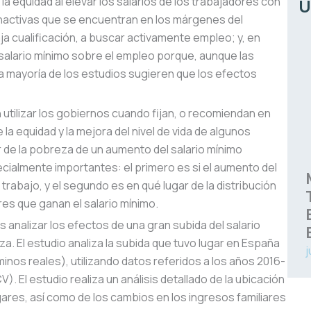
e la equidad al elevar los salarios de los trabajadores con
Ú
inactivas que se encuentran en los márgenes del
aja cualificación, a buscar activamente empleo; y, en
salario mínimo sobre el empleo porque, aunque las
la mayoría de los estudios sugieren que los efectos
tilizar los gobiernos cuando fijan, o recomiendan en
e la equidad y la mejora del nivel de vida de algunos
 de la pobreza de un aumento del salario mínimo
cialmente importantes: el primero es si el aumento del
rabajo, y el segundo es en qué lugar de la distribución
res que ganan el salario mínimo.
s analizar los efectos de una gran subida del salario
a. El estudio analiza la subida que tuvo lugar en España
j
nos reales), utilizando datos referidos a los años 2016-
. El estudio realiza un análisis detallado de la ubicación
gares, así como de los cambios en los ingresos familiares