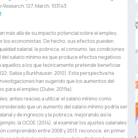
e Research
, 127, March, 103143
3
an más allá de su impacto potencial sobre el empleo,
or los economistas. De hecho, sus efectos pueden
aldad salarial, la pobreza, el consumo, las condiciones
al del salario mínimo es que produce efectos negativos
 aquellos a los que teóricamente pretende beneficiar
022; Sabia y Burkhauser, 2010). Esta perspectiva ha
 investigaciones han sugerido que los aumentos del
les para el empleo (Dube, 2019a).
es, antes reacias a utilizar el salario mínimo como
considerado que un aumento del salario mínimo podría ser
larial y de ingresos y la pobreza, mejorando así la
ejemplo, la OCDE (2014), al examinar los ajustes salariales
ión comprendido entre 2008 y 2013, reconoce, en primer