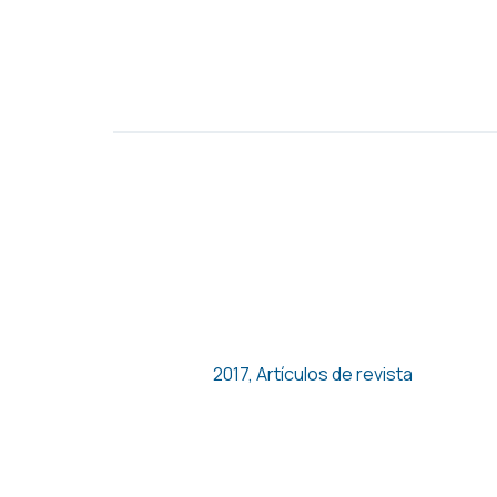
MERCADOS INTERNOS DE
TRABAJO EN LOS GRUPOS
ECONÓMICOS DE MÉXICO. UN
ESTUDIO DE CASO
2017
,
Artículos de revista