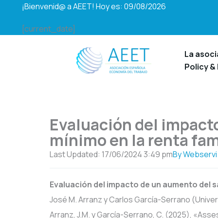
Ir
¡Bienvenid@ a AEET! Hoy es: 09/08/2026
al
[current_date]
contenido
La asoci
Policy &
Evaluación del impacto
mínimo en la renta fami
Last Updated: 17/06/2024
3:49 pm
By
Webservi
Evaluación del impacto de un aumento del s
José M. Arranz y Carlos García-Serrano (Univer
Arranz, J.M. y García-Serrano, C. (2025), «Ass