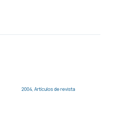
Unions, Temporary
Employment and Hours of
Work
2004
,
Artículos de revista