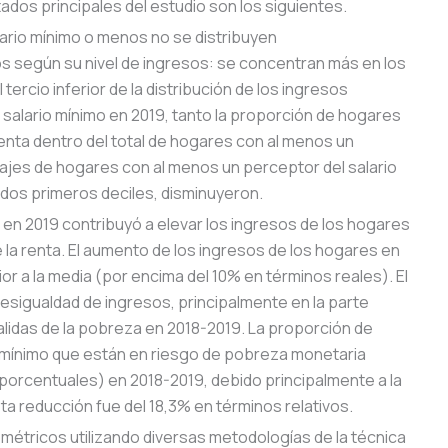
tados principales del estudio son los siguientes.
alario mínimo o menos no se distribuyen
según su nivel de ingresos: se concentran más en los
tercio inferior de la distribución de los ingresos
 salario mínimo en 2019, tanto la proporción de hogares
enta dentro del total de hogares con al menos un
ajes de hogares con al menos un perceptor del salario
dos primeros deciles, disminuyeron.
 en 2019 contribuyó a elevar los ingresos de los hogares
de la renta. El aumento de los ingresos de los hogares en
or a la media (por encima del 10% en términos reales). El
 desigualdad de ingresos, principalmente en la parte
 salidas de la pobreza en 2018-2019. La proporción de
 mínimo que están en riesgo de pobreza monetaria
 porcentuales) en 2018-2019, debido principalmente a la
a reducción fue del 18,3% en términos relativos.
métricos utilizando diversas metodologías de la técnica