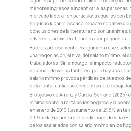
lugar, el papel del salario mínimo en la mejora d
menores ingresos e incentivar a las personas 
mercado laboral, en particular a aquellas con b
segundo lugar, el escaso impacto negativo del 
conclusiones de la literatura no son unánimes, 
adversos, si existen, tienden a ser pequeños.
Éste es precisamente el argumento que suelen u
una negociación, el nivel del salario mínimo: el d
trabajadores. Sin embargo, el impacto reductor
depende de varios factores, pero hay dos espe
salario mínimo provoca pérdidas de puestos de t
de la renta familiar se encuentran los trabajado
El objetivo de Arranz y García-Serrano (2025) e
mínimo sobre la renta de los hogares y la pobrez
en enero de 2019 (un aumento del 21,6% en térmi
2019 de la Encuesta de Condiciones de Vida (ECV)
de los asalariados con salario mínimo en los ho