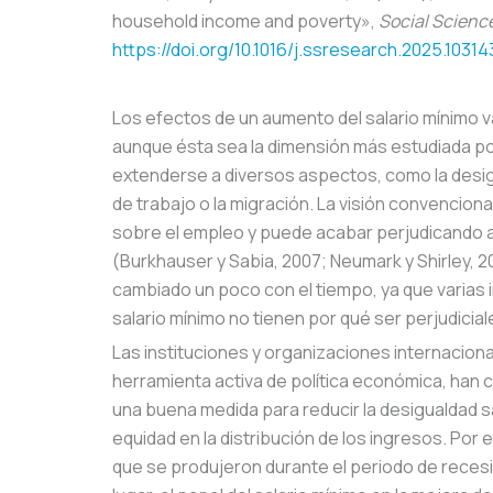
household income and poverty»,
Social Scienc
https://doi.org/10.1016/j.ssresearch.2025.10314
Los efectos de un aumento del salario mínimo v
aunque ésta sea la dimensión más estudiada p
extenderse a diversos aspectos, como la desigu
de trabajo o la migración. La visión convencion
sobre el empleo y puede acabar perjudicando a
(Burkhauser y Sabia, 2007; Neumark y Shirley, 2
cambiado un poco con el tiempo, ya que varias
salario mínimo no tienen por qué ser perjudicia
Las instituciones y organizaciones internacional
herramienta activa de política económica, han 
una buena medida para reducir la desigualdad sa
equidad en la distribución de los ingresos. Por 
que se produjeron durante el periodo de reces