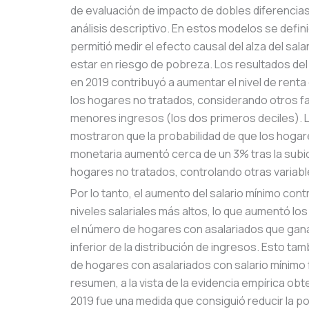
de evaluación de impacto de dobles diferencias
análisis descriptivo. En estos modelos se defin
permitió medir el efecto causal del alza del sal
estar en riesgo de pobreza. Los resultados del 
en 2019 contribuyó a aumentar el nivel de rent
los hogares no tratados, considerando otros f
menores ingresos (los dos primeros deciles). 
mostraron que la probabilidad de que los hoga
monetaria aumentó cerca de un 3% tras la subid
hogares no tratados, controlando otras variabl
Por lo tanto, el aumento del salario mínimo con
niveles salariales más altos, lo que aumentó lo
el número de hogares con asalariados que ganan
inferior de la distribución de ingresos. Esto tam
de hogares con asalariados con salario mínimo 
resumen, a la vista de la evidencia empírica ob
2019 fue una medida que consiguió reducir la po