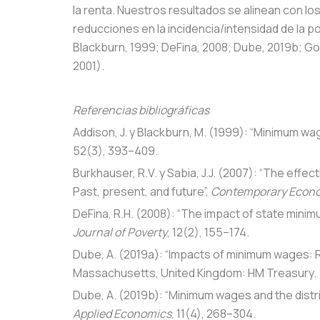
la renta. Nuestros resultados se alinean con lo
reducciones en la incidencia/intensidad de la 
Blackburn, 1999; DeFina, 2008; Dube, 2019b; God
2001).
Referencias bibliográficas
Addison, J. y Blackburn, M. (1999): “Minimum wa
52(3), 393–409.
Burkhauser, R.V. y Sabia, J.J. (2007): “The eff
Past, present, and future”,
Contemporary Econo
DeFina, R.H. (2008): “The impact of state minim
Journal of Poverty
, 12(2), 155–174.
Dube, A. (2019a): “Impacts of minimum wages: Re
Massachusetts, United Kingdom: HM Treasury.
Dube, A. (2019b): “Minimum wages and the distri
Applied Economics
, 11(4), 268–304.