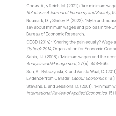
Godøy, A., y Reich, M. (2021): “Are minimum wag
Relations: A Journal of Economy and Society
, 6
Neumark, D. y Shirley, P. (2022): “Myth and m
say about minimum wages and job loss in the Un
Bureau of Economic Research.
OECD (2014): “Sharing the pain equally? Wage a
Outlook 2014
, Organization for Economic Coop
Sabia, J.J. (2008): “Minimum wages and the eco
Analysis and Management
, 27(4), 848–866.
Sen, A.; Rybczynski, K. and Van de Waal, C. (2
Evidence from Canada”,
Labour Economics
, 18(
Stevans, L. and Sessions, D. (2001): “Minimum wa
International Review of Applied Economics
, 15(