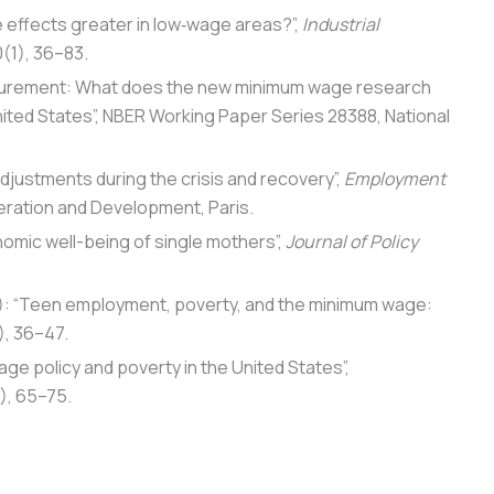
e effects greater in low‐wage areas?”,
Industrial
0(1), 36–83.
easurement: What does the new minimum wage research
ited States”, NBER Working Paper Series 28388, National
djustments during the crisis and recovery”,
Employment
eration and Development, Paris.
nomic well-being of single mothers”,
Journal of Policy
011): “Teen employment, poverty, and the minimum wage:
1), 36–47.
ge policy and poverty in the United States”,
1), 65–75.