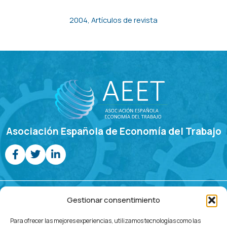
Work
2004
,
Artículos de revista
Asociación Española de Economía del Trabajo
Jornadas de Economía Laboral
Gestionar consentimiento
Programa
Call For
Comités
Inscripción
Ubicación
Contacto
Para ofrecer las mejores experiencias, utilizamos tecnologías como las