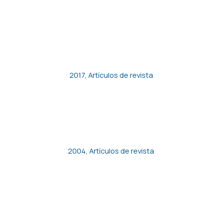
MERCADOS INTERNOS DE
TRABAJO EN LOS GRUPOS
ECONÓMICOS DE MÉXICO. UN
ESTUDIO DE CASO
2017
,
Artículos de revista
Empleo de bajos salarios y
pobreza en España
2004
,
Artículos de revista
Unions, Temporary
Employment and Hours of