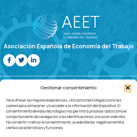
Asociación Española de Economía del Trabajo
Jornadas de Economía Laboral
Gestionar consentimiento
Programa
Call For
Comités
Inscripción
Ubicación
Contacto
Para ofrecer las mejores experiencias, utilizamos tecnologías como las
Papers
cookies para almacenar y/o acceder a la información del dispositivo. El
consentimiento de estas tecnologías nos permitirá procesar datos como el
comportamiento de navegación o las identificaciones únicas en este sitio.
No consentir o retirar el consentimiento, puede afectar negativamente a
ciertas características y funciones.