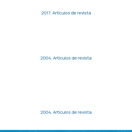
ESTUDIO DE CASO
2017
,
Artículos de revista
Empleo de bajos salarios y
pobreza en España
2004
,
Artículos de revista
Unions, Temporary
Employment and Hours of
Work
2004
,
Artículos de revista